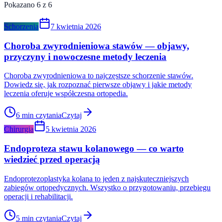
Pokazano 6 z 6
Schorzenia
7 kwietnia 2026
Choroba zwyrodnieniowa stawów — objawy,
przyczyny i nowoczesne metody leczenia
Choroba zwyrodnieniowa to najczęstsze schorzenie stawów.
Dowiedz się, jak rozpoznać pierwsze objawy i jakie metody
leczenia oferuje współczesna ortopedia.
6
min czytania
Czytaj
Chirurgia
5 kwietnia 2026
Endoproteza stawu kolanowego — co warto
wiedzieć przed operacją
Endoprotezoplastyka kolana to jeden z najskuteczniejszych
zabiegów ortopedycznych. Wszystko o przygotowaniu, przebiegu
operacji i rehabilitacji.
5
min czytania
Czytaj