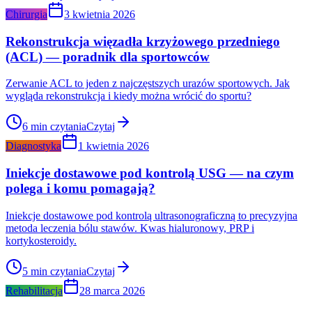
Chirurgia
3 kwietnia 2026
Rekonstrukcja więzadła krzyżowego przedniego
(ACL) — poradnik dla sportowców
Zerwanie ACL to jeden z najczęstszych urazów sportowych. Jak
wygląda rekonstrukcja i kiedy można wrócić do sportu?
6
min czytania
Czytaj
Diagnostyka
1 kwietnia 2026
Iniekcje dostawowe pod kontrolą USG — na czym
polega i komu pomagają?
Iniekcje dostawowe pod kontrolą ultrasonograficzną to precyzyjna
metoda leczenia bólu stawów. Kwas hialuronowy, PRP i
kortykosteroidy.
5
min czytania
Czytaj
Rehabilitacja
28 marca 2026