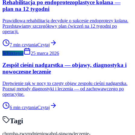
Rehabilitacja po endoprotezoplastyce kolana —
plan na 12 tygodni
Prawidłowa rehabilitacja decyduje o sukcesie endoprotezy kolana.
Przedstawiamy szczegółowy plan ćwiczeń na 12 tygodni po
operacji.
7
min czytania
Czytaj
Schorzenia
25 marca 2026
Zespół cieśni nadgarstka — objawy, diagnostyka i
nowoczesne leczenie
Drętwienie rąk w nocy to częsty objaw zespołu cieśni nadgarstka.
Poznaj metody diagnostyki i leczenia — od zachowawczego po
operacyjne.
6
min czytania
Czytaj
Tagi
choroba-zwyrodnieniowa
bol-stawow
leczenie-